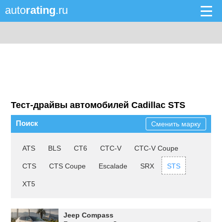
auto
rating
.ru
Тест-драйвы автомобилей Cadillac STS
Поиск
Сменить марку
ATS
BLS
CT6
CTC-V
CTC-V Coupe
CTS
CTS Coupe
Escalade
SRX
STS
XT5
Jeep Compass