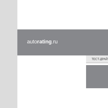
auto
rating
.ru
ТЕСТ-ДРА