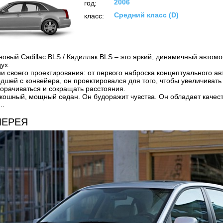
2006
год:
Средний класс (D)
класс:
 новый
Cadillac BLS / Кадиллак BLS
– это яркий, динамичный автомо
ух.
ии своего проектирования: от первого наброска концептуального а
дшей с конвейера, он проектировался для того, чтобы увеличивать 
борачиваться и сокращать расстояния.
скошный, мощный седан. Он будоражит чувства. Он обладает качес
..
ЛЕРЕЯ