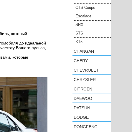
CTS Coupe
Escalade
SRX
STS
биль, который
XT5
втомобиля до идеальной
частоту Вашего пульса,
CHANGAN
твами, которые
CHERY
CHEVROLET
CHRYSLER
CITROEN
DAEWOO
DATSUN
DODGE
DONGFENG