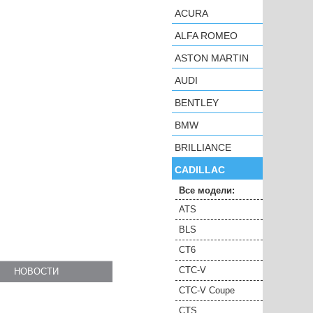
ACURA
ALFA ROMEO
ASTON MARTIN
AUDI
BENTLEY
BMW
BRILLIANCE
CADILLAC
Все модели:
ATS
BLS
CT6
CTC-V
НОВОСТИ
CTC-V Coupe
CTS