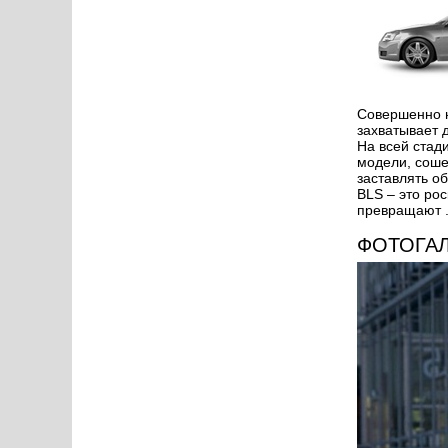
Совершенно
захватывает д
На всей стад
модели, соше
заставлять о
BLS – это ро
превращают .
ФОТОГА