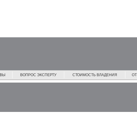
ЙВЫ
ВОПРОС ЭКСПЕРТУ
СТОИМОСТЬ ВЛАДЕНИЯ
О