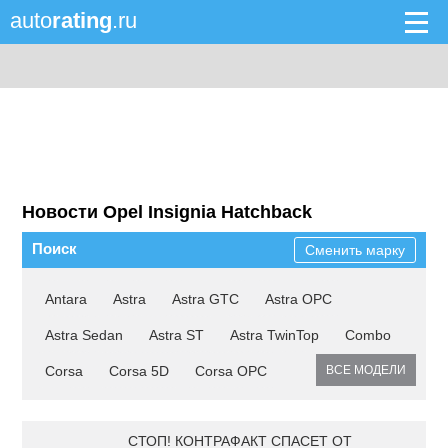
auto
rating
.ru
Новости Opel Insignia Hatchback
Поиск
Сменить марку
Antara
Astra
Astra GTC
Astra OPC
Astra Sedan
Astra ST
Astra TwinTop
Combo
Corsa
Corsa 5D
Corsa OPC
ВСЕ МОДЕЛИ
СТОП! КОНТРАФАКТ СПАСЕТ ОТ