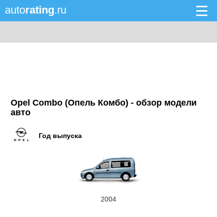
auto
rating
.ru
Opel Combo (Опель Комбо) - обзор модели
авто
Год выпуска
2004