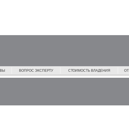
ЙВЫ
ВОПРОС ЭКСПЕРТУ
СТОИМОСТЬ ВЛАДЕНИЯ
О