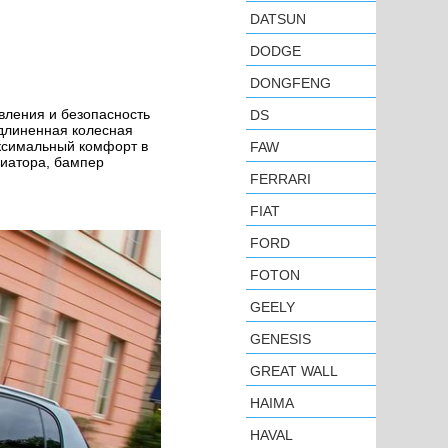
DATSUN
DODGE
DONGFENG
авления и безопасность
DS
Удлиненная колесная
аксимальный комфорт в
FAW
диатора, бампер
FERRARI
FIAT
FORD
FOTON
GEELY
GENESIS
GREAT WALL
HAIMA
HAVAL