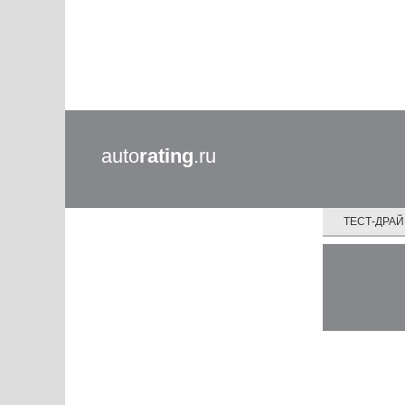
auto
rating
.ru
ТЕСТ-ДРА