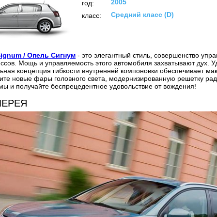
2005
год:
Средний класс (D)
класс:
Signum / Опель Сигнум
- это элегантный стиль, совершенство упр
ссов. Мощь и управляемость этого автомобиля захватывают дух. 
льная концепция гибкости внутренней компоновки обеспечивает м
ите новые фары головного света, модернизированную решетку ра
ы и получайте беспрецедентное удовольствие от вождения!
ЛЕРЕЯ