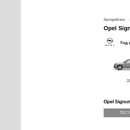
Авторейтинг
Opel Sig
Год 
2
Opel Signum
ТЕС