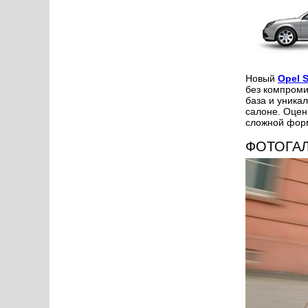
Новый
Opel 
без компроми
база и уника
салоне. Оцен
сложной форм
ФОТОГА