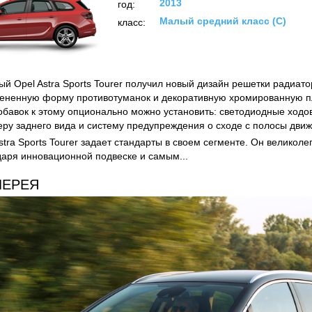
2013
год:
Малый средний класс (C)
класс:
ый Opel Astra Sports Tourer получил новый дизайн решетки радиато
ененную форму противотуманок и декоративную хромированную п
обавок к этому опционально можно установить: светодиодные ходов
еру заднего вида и систему предупреждения о сходе с полосы дви
tra Sports Tourer задает стандарты в своем сегменте. Он великоле
даря инновационной подвеске и самым...
ЛЕРЕЯ