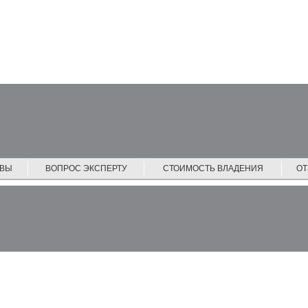
ЙВЫ
ВОПРОС ЭКСПЕРТУ
СТОИМОСТЬ ВЛАДЕНИЯ
О