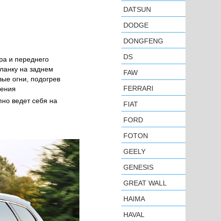
DATSUN
DODGE
DONGFENG
DS
ра и переднего
ланку на заднем
FAW
ые огни, подогрев
FERRARI
жения
пно ведет себя на
FIAT
FORD
FOTON
GEELY
GENESIS
GREAT WALL
HAIMA
HAVAL