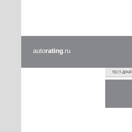
auto
rating
.ru
ТЕСТ-ДРА