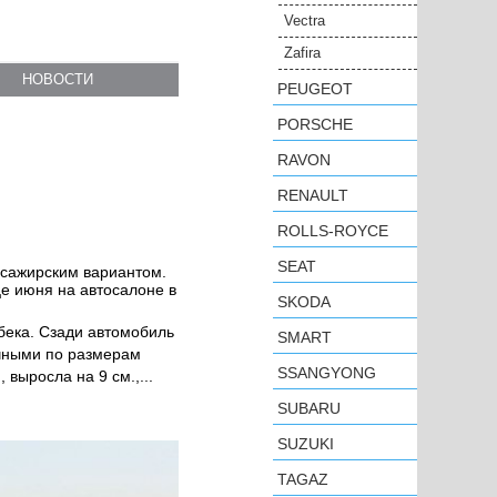
Vectra
Zafira
НОВОСТИ
PEUGEOT
PORSCHE
RAVON
RENAULT
ROLLS-ROYCE
SEAT
ассажирским вариантом.
це июня на автосалоне в
SKODA
бека. Сзади автомобиль
SMART
чными по размерам
SSANGYONG
выросла на 9 см.,...
SUBARU
SUZUKI
TAGAZ