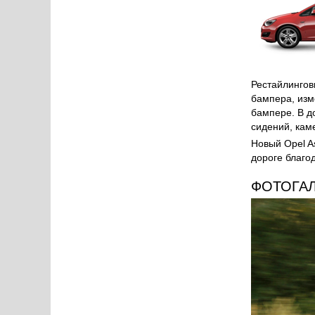
Рестайлингов
бампера, изм
бампере. В д
сидений, кам
Новый Opel As
дороге благо
ФОТОГА