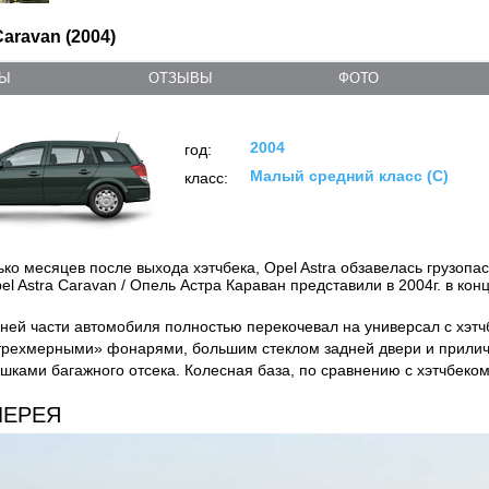
Caravan (2004)
ТЫ
ОТЗЫВЫ
ФОТО
2004
год:
Малый средний класс (C)
класс:
ько месяцев после выхода хэтчбека, Opel Astra обзавелась грузоп
l Astra Caravan / Опель Астра Караван представили в 2004г. в кон
ней части автомобиля полностью перекочевал на универсал с хэтч
трехмерными» фонарями, большим стеклом задней двери и прили
ками багажного отсека. Колесная база, по сравнению с хэтчбеком, 
ЛЕРЕЯ