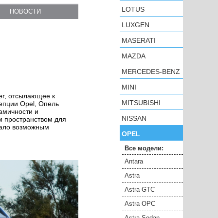
LOTUS
НОВОСТИ
LUXGEN
MASERATI
MAZDA
MERCEDES-BENZ
MINI
er, отсылающее к
MITSUBISHI
епции Opel, Опель
амичности и
NISSAN
м пространством для
тало возможным
OPEL
Все модели:
Antara
Astra
Astra GTC
Astra OPC
Astra Sedan