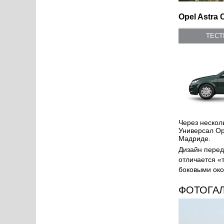
Opel Astra 
ТЕС
Через нескол
Универсал Ope
Мадриде.
Дизайн перед
отличается «
боковыми окош
ФОТОГА