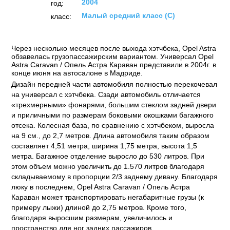
2004
год:
Малый средний класс (C)
класс:
Через несколько месяцев после выхода хэтчбека, Opel Astra
обзавелась грузопассажирским вариантом. Универсал Opel
Astra Caravan / Опель Астра Караван представили в 2004г. в
конце июня на автосалоне в Мадриде.
Дизайн передней части автомобиля полностью перекочевал
на универсал с хэтчбека. Сзади автомобиль отличается
«трехмерными» фонарями, большим стеклом задней двери
и приличными по размерам боковыми окошками багажного
отсека. Колесная база, по сравнению с хэтчбеком, выросла
на 9 см., до 2,7 метров. Длина автомобиля таким образом
составляет 4,51 метра, ширина 1,75 метра, высота 1,5
метра. Багажное отделение выросло до 530 литров. При
этом объем можно увеличить до 1.570 литров благодаря
складываемому в пропорции 2/3 заднему дивану. Благодаря
люку в последнем, Opel Astra Caravan / Опель Астра
Караван может транспортировать негабаритные грузы (к
примеру лыжи) длиной до 2,75 метров. Кроме того,
благодаря выросшим размерам, увеличилось и
пространство для ног задних пассажиров.