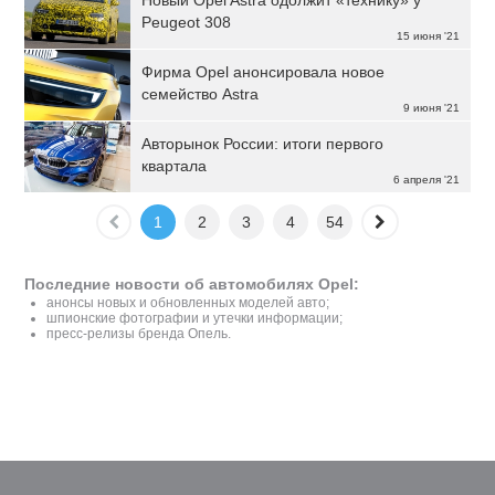
Новый Opel Astra одолжит «технику» у
Peugeot 308
15 июня '21
Фирма Opel анонсировала новое
семейство Astra
9 июня '21
Авторынок России: итоги первого
квартала
6 апреля '21
1
2
3
4
54
Последние новости об автомобилях Opel:
анонсы новых и обновленных моделей авто;
шпионские фотографии и утечки информации;
пресс-релизы бренда Опель.