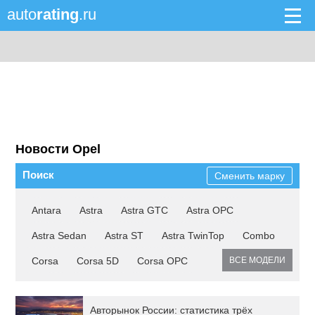
auto
rating
.ru
Новости Opel
Поиск
Сменить марку
Antara
Astra
Astra GTC
Astra OPC
Astra Sedan
Astra ST
Astra TwinTop
Combo
Corsa
Corsa 5D
Corsa OPC
ВСЕ МОДЕЛИ
Авторынок России: статистика трёх