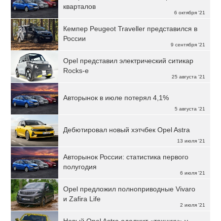
кварталов
6 октября '21
Кемпер Peugeot Traveller представился в
России
9 сентября '21
Opel представил электрический ситикар
Rocks-e
25 августа '21
Авторынок в июле потерял 4,1%
5 августа '21
Дебютировал новый хэтчбек Opel Astra
13 июля '21
Авторынок России: статистика первого
полугодия
6 июля '21
Opel предложил полноприводные Vivaro
и Zafira Life
2 июля '21