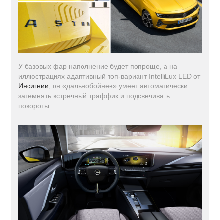
У базовых фар наполнение будет попроще, а на
иллюстрациях адаптивный топ-вариант IntelliLux LED от
Инсигнии
, он «дальнобойнее» умеет автоматически
затемнять встречный траффик и подсвечивать
повороты.