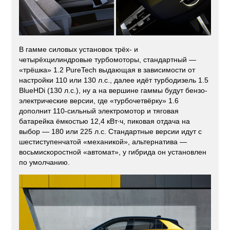
В гамме силовых установок трёх- и
четырёхцилиндровые турбомоторы, стандартный —
«трёшка» 1.2 PureTech выдающая в зависимости от
настройки 110 или 130 л.с., далее идёт турбодизель 1.5
BlueHDi (130 л.с.), ну а на вершине гаммы будут бензо-
электрические версии, где «турбочетвёрку» 1.6
дополнит 110-сильный электромотор и тяговая
батарейка ёмкостью 12,4 кВт·ч, пиковая отдача на
выбор — 180 или 225 л.с. Стандартные версии идут с
шестиступенчатой «механикой», альтернатива —
восьмискоростной «автомат», у гибрида он установлен
по умолчанию.