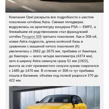
Компания Opel раскрыла все подробности о шестом
поколении хэтчбека Astra. Свежая пятидверка
водрузилась на архитектуру концерна PSA — EMP2, а
ближайшим её родственником стал французский
хэтчбек
Peugeot 308
третьего поколения. Как и 308-ой,
новая Astra подросла, длина колёсной базы в
сравнении с машиной пятого поколения (K)
увеличилась с 2662 до 2675 мм, прибавка от бампера
до бампера — всего четыре миллиметра (4374 мм),
зато в ширину Astra накинула сразу 51 мм (1922),
высота за счёт приземистого силуэта кузова сократился
с 1485 до 1470 мм. В отличие от 308-го тут прибавка
пошла в багажник, объёма под полкой разросся 370 до
422 мм.