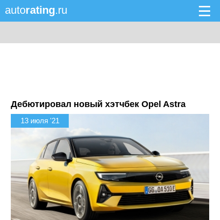
auto
rating
.ru
Дебютировал новый хэтчбек Opel Astra
13 июля '21