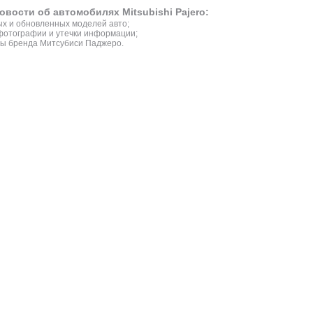
овости об автомобилях Mitsubishi Pajero:
х и обновленных моделей авто;
фотографии и утечки информации;
зы бренда Митсубиси Паджеро.