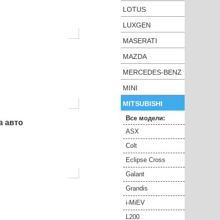
LOTUS
LUXGEN
MASERATI
MAZDA
MERCEDES-BENZ
MINI
MITSUBISHI
Все модели:
а авто
ASX
Colt
Eclipse Cross
Galant
Grandis
i-MiEV
L200