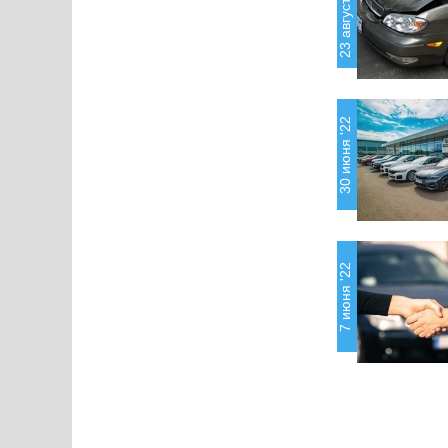
23 августа '22
30 июня '22
7 июня '22