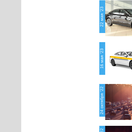
22 мая '23
16 мая '23
24 октября '22