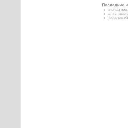
Последние н
анонсы новы
шпионские 
пресс-рели