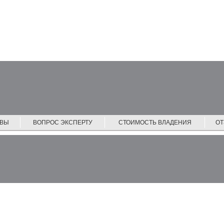
ЙВЫ
ВОПРОС ЭКСПЕРТУ
СТОИМОСТЬ ВЛАДЕНИЯ
О