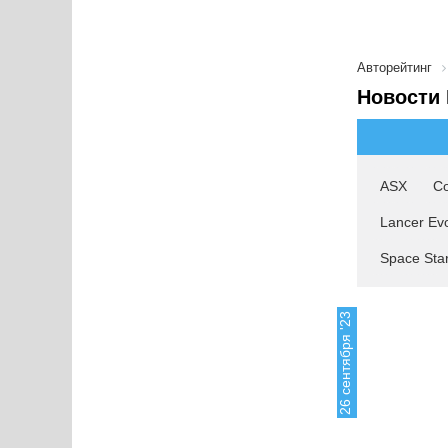
Авторейтинг
Новости 
ASX
Co
Lancer Evo
Space Sta
26 сентября '23