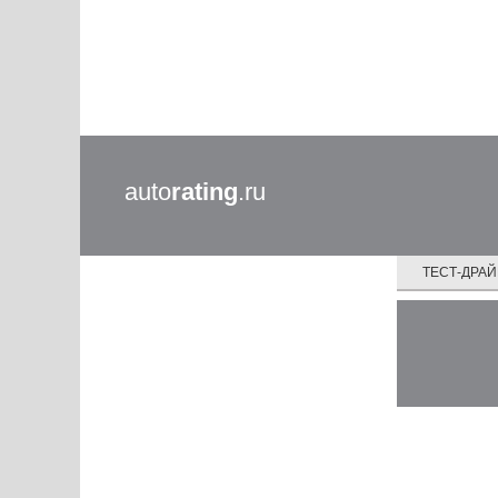
auto
rating
.ru
ТЕСТ-ДРА