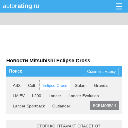
auto
rating
.ru
Новости Mitsubishi Eclipse Cross
Поиск
Сменить марку
ASX
Colt
Eclipse Cross
Galant
Grandis
i-MiEV
L200
Lancer
Lancer Evolution
Lancer Sportback
Outlander
ВСЕ МОДЕЛИ
СТОП! КОНТРАФАКТ СПАСЕТ ОТ