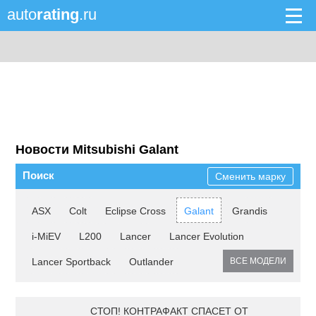
auto
rating
.ru
Новости Mitsubishi Galant
Поиск
Сменить марку
ASX
Colt
Eclipse Cross
Galant
Grandis
i-MiEV
L200
Lancer
Lancer Evolution
Lancer Sportback
Outlander
ВСЕ МОДЕЛИ
СТОП! КОНТРАФАКТ СПАСЕТ ОТ