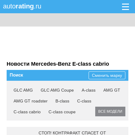
auto
rating
.ru
Новости Mercedes-Benz E-class cabrio
Поиск
Сменить марку
GLC AMG
GLC AMG Coupe
A-class
AMG GT
AMG GT roadster
B-class
C-class
C-class cabrio
C-class coupe
ВСЕ МОДЕЛИ
СТОП! КОНТРАФАКТ СПАСЕТ ОТ