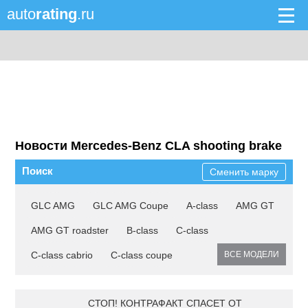
auto
rating
.ru
Новости Mercedes-Benz CLA shooting brake
Поиск
Сменить марку
GLC AMG
GLC AMG Coupe
A-class
AMG GT
AMG GT roadster
B-class
C-class
C-class cabrio
C-class coupe
ВСЕ МОДЕЛИ
СТОП! КОНТРАФАКТ СПАСЕТ ОТ