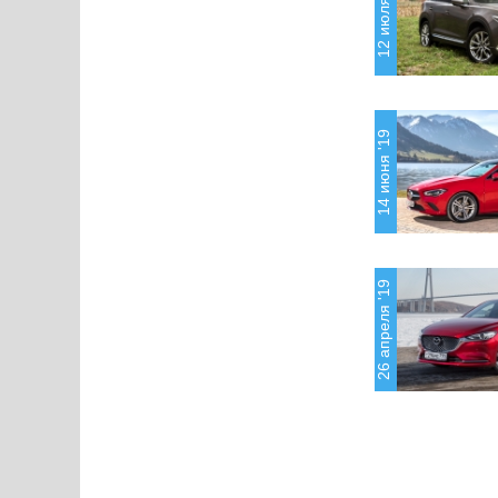
12 июля '19
14 июня '19
26 апреля '19