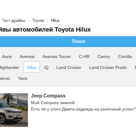
Тест-драйвы
Toyota
Hilux
йвы автомобилей Toyota Hilux
Поиск
Auris
Avensis
Avensis Tourer
C-HR
Camry
Corolla
Highlander
Hilux
iQ
Land Cruiser
Land Cruiser Prado
Verso
Yaris
Jeep Compass
Мой Compass земной
Есть ли у этого Джипа надежда на рыночный успех?