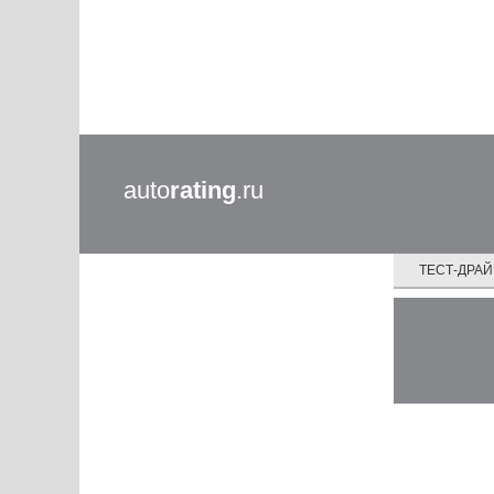
auto
rating
.ru
ТЕСТ-ДРА