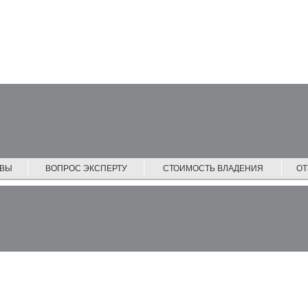
ЙВЫ
ВОПРОС ЭКСПЕРТУ
СТОИМОСТЬ ВЛАДЕНИЯ
О