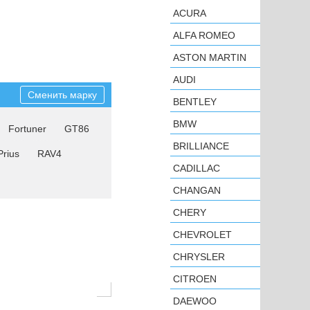
ACURA
ALFA ROMEO
ASTON MARTIN
AUDI
Сменить марку
BENTLEY
BMW
Fortuner
GT86
BRILLIANCE
Prius
RAV4
CADILLAC
CHANGAN
CHERY
CHEVROLET
CHRYSLER
CITROEN
DAEWOO