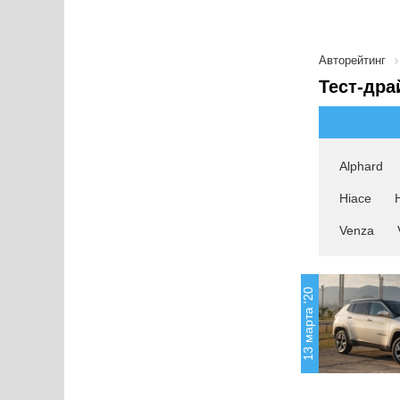
Авторейтинг
Тест-дра
Alphard
Hiace
Venza
13 марта '20