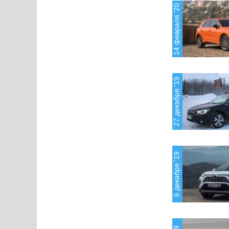
14 февраля '20
27 декабря '19
6 декабря '19