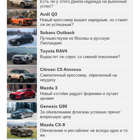
Есть ли у этого Джипа надежда на рыночный
успех?
Audi Q3
Новый кроссовер вышел нарядным, но станет
ли он успешным?
Subaru Outback
Путешествуем из Москвы в русскую
Лапландию
Toyota RAV4
Вырастет ли спрос со сменой поколения?
Citroen C5 Aircross
Симпатичный кроссовер, обреченный на
неудачу
Mazda 3
Новый хэтчбек радует формами и пугает
ценами
Genesis G90
За обновлением флагман успешно прячет
возросшую цену
Mazda CX-9
Обновление и рестайлинг не всегда одно и то
же