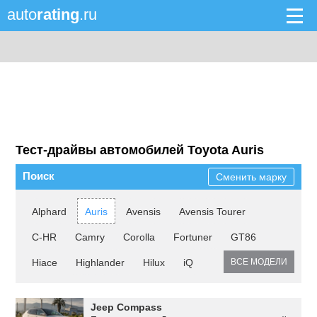
auto
rating
.ru
Тест-драйвы автомобилей Toyota Auris
Поиск
Сменить марку
Alphard
Auris
Avensis
Avensis Tourer
C-HR
Camry
Corolla
Fortuner
GT86
Hiace
Highlander
Hilux
iQ
ВСЕ МОДЕЛИ
Jeep Compass