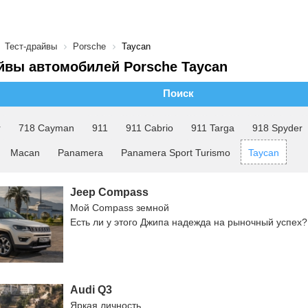
Тест-драйвы
Porsche
Taycan
йвы автомобилей Porsche Taycan
Поиск
r
718 Cayman
911
911 Cabrio
911 Targa
918 Spyder
Macan
Panamera
Panamera Sport Turismo
Taycan
Jeep Compass
Мой Compass земной
Есть ли у этого Джипа надежда на рыночный успех?
Audi Q3
Яркая личность