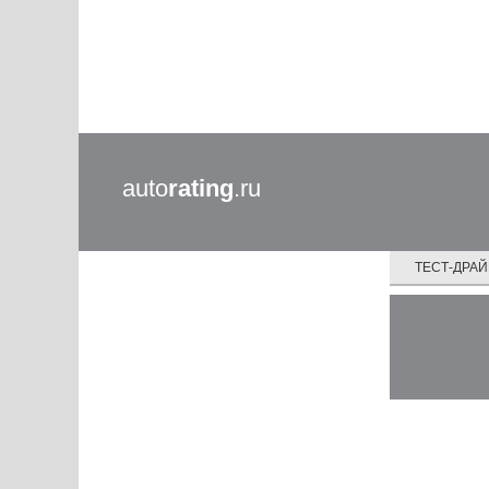
auto
rating
.ru
ТЕСТ-ДРА