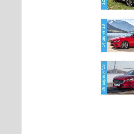
14 июня '19
26 апреля '19