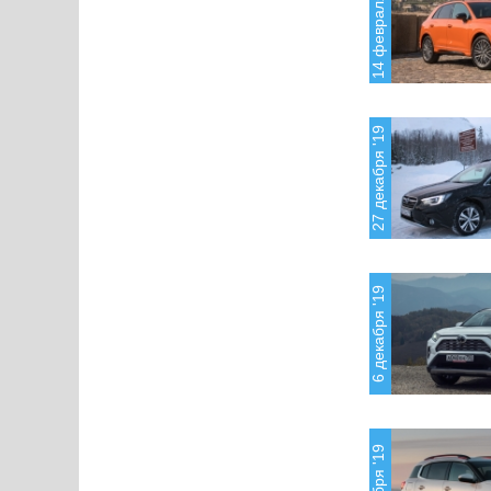
14 февраля '20
27 декабря '19
6 декабря '19
8 ноября '19