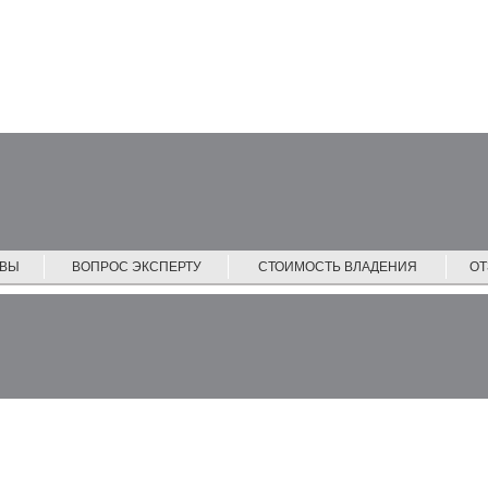
ЙВЫ
ВОПРОС ЭКСПЕРТУ
СТОИМОСТЬ ВЛАДЕНИЯ
О