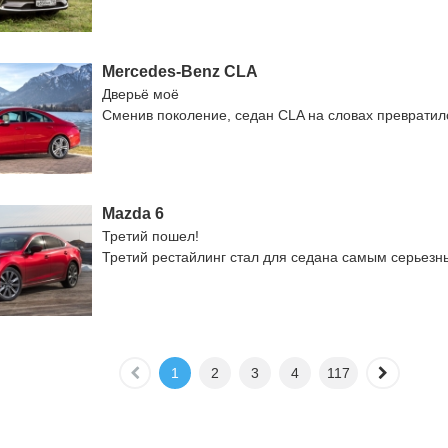
Mercedes-Benz CLA
Дверьё моё
Сменив поколение, седан CLA на словах превратил
Mazda 6
Третий пошел!
Третий рестайлинг стал для седана самым серьезн
1
2
3
4
117