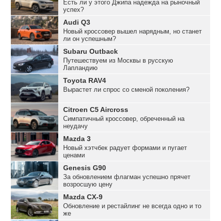
Есть ли у этого Джипа надежда на рыночный
успех?
Audi Q3
Новый кроссовер вышел нарядным, но станет
ли он успешным?
Subaru Outback
Путешествуем из Москвы в русскую
Лапландию
Toyota RAV4
Вырастет ли спрос со сменой поколения?
Citroen C5 Aircross
Симпатичный кроссовер, обреченный на
неудачу
Mazda 3
Новый хэтчбек радует формами и пугает
ценами
Genesis G90
За обновлением флагман успешно прячет
возросшую цену
Mazda CX-9
Обновление и рестайлинг не всегда одно и то
же