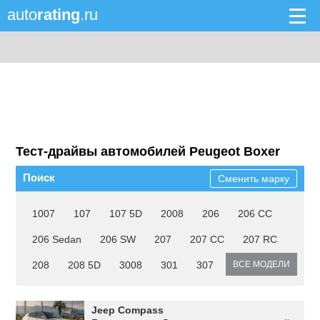
auto
rating
.ru
Тест-драйвы автомобилей Peugeot Boxer
Поиск
Сменить марку
1007
107
107 5D
2008
206
206 CC
206 Sedan
206 SW
207
207 CC
207 RC
208
208 5D
3008
301
307
ВСЕ МОДЕЛИ
Jeep Compass