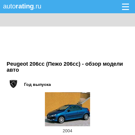
auto
rating
.ru
Peugeot 206cc (Пежо 206сс) - обзор модели
авто
Год выпуска
2004