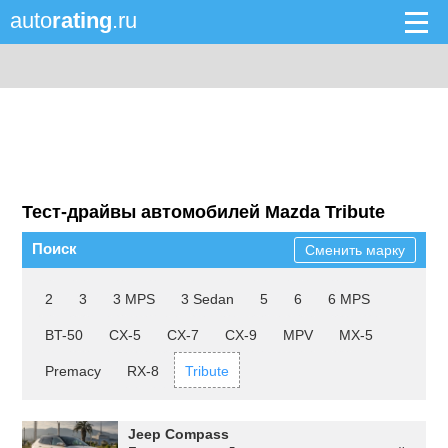
auto
rating
.ru
Тест-драйвы автомобилей Mazda Tribute
Поиск
Сменить марку
2
3
3 MPS
3 Sedan
5
6
6 MPS
BT-50
CX-5
CX-7
CX-9
MPV
MX-5
Premacy
RX-8
Tribute
Jeep Compass