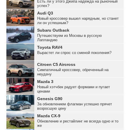
Есть ли у этого Джипа надежда на рыночный
успех?
Audi Q3
Новый кроссовер вышел нарядным, но станет
ли он успешным?
Subaru Outback
Путешествуем из Москвы в русскую
Лапландию
Toyota RAV4
Вырастет ли спрос со сменой поколения?
Citroen C5 Aircross
Симпатичный кроссовер, обреченный на
неудачу
Mazda 3
Новый хэтчбек радует формами и пугает
ценами
Genesis G90
За обновлением флагман успешно прячет
возросшую цену
Mazda CX-9
Обновление и рестайлинг не всегда одно и то
же