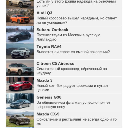
Есть ли у этого Джипа надежда на рыночный
успех?
Audi Q3
Новый кроссовер вышел нарядным, но станет
ли он успешным?
Subaru Outback
Путешествуем из Москвы в русскую
Лапландию
Toyota RAV4
Вырастет ли спрос со сменой поколения?
Citroen C5 Aircross
Симпатичный кроссовер, обреченный на
неудачу
Mazda 3
Новый хэтчбек радует формами и пугает
ценами
Genesis G90
За обновлением флагман успешно прячет
возросшую цену
Mazda CX-9
Обновление и рестайлинг не всегда одно и то
же