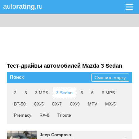
auto
rating
.ru
Тест-драйвы автомобилей Mazda 3 Sedan
Поиск
Сменить марку
2
3
3 MPS
3 Sedan
5
6
6 MPS
BT-50
CX-5
CX-7
CX-9
MPV
MX-5
Premacy
RX-8
Tribute
Jeep Compass