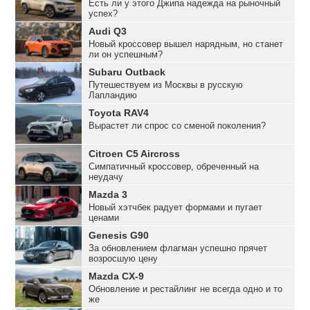
Есть ли у этого Джипа надежда на рыночный
успех?
Audi Q3
Новый кроссовер вышел нарядным, но станет
ли он успешным?
Subaru Outback
Путешествуем из Москвы в русскую
Лапландию
Toyota RAV4
Вырастет ли спрос со сменой поколения?
Citroen C5 Aircross
Симпатичный кроссовер, обреченный на
неудачу
Mazda 3
Новый хэтчбек радует формами и пугает
ценами
Genesis G90
За обновлением флагман успешно прячет
возросшую цену
Mazda CX-9
Обновление и рестайлинг не всегда одно и то
же