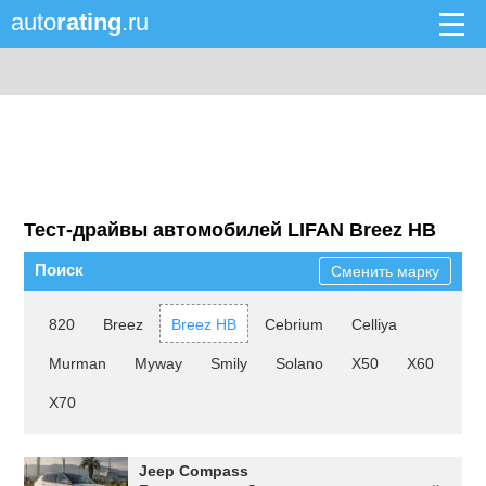
auto
rating
.ru
Тест-драйвы автомобилей LIFAN Breez HB
Поиск
Сменить марку
820
Breez
Breez HB
Cebrium
Celliya
Murman
Myway
Smily
Solano
X50
X60
X70
Jeep Compass