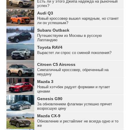
Есть ли у этого Джипа надежда на рыночный
успех?
Audi Q3
Новый кроссовер вышел нарядным, но станет
ли он успешным?
Subaru Outback
Путешествуем из Москвы в русскую
Лапландию
Toyota RAV4
Вырастет ли спрос со сменой поколения?
Citroen C5 Aircross
Симпатичный кроссовер, обреченный на
неудачу
Mazda 3
Новый хэтчбек радует формами и пугает
ценами
Genesis G90
За обновлением флагман успешно прячет
возросшую цену
Mazda CX-9
Обновление и рестайлинг не всегда одно и то
же