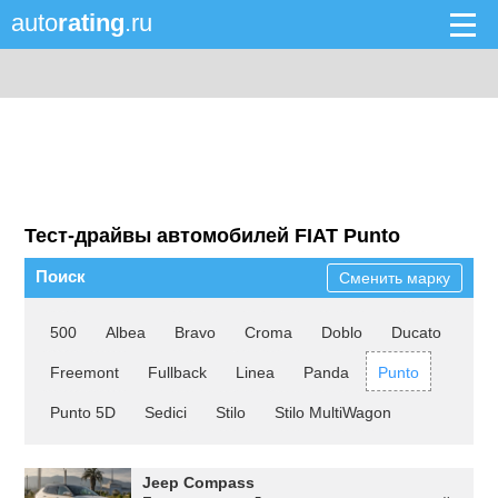
auto
rating
.ru
Тест-драйвы автомобилей FIAT Punto
Поиск
Сменить марку
500
Albea
Bravo
Croma
Doblo
Ducato
Freemont
Fullback
Linea
Panda
Punto
Punto 5D
Sedici
Stilo
Stilo MultiWagon
Jeep Compass