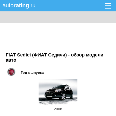
auto
rating
.ru
FIAT Sedici (ФИАТ Седичи) - обзор модели
авто
Год выпуска
2008