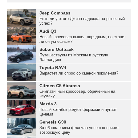
Jeep Compass
Есть ли у этого Джипа надежда на рыночный
успех?
Audi Q3
Новый кроссовер вышел нарядным, но станет
ли он успешным?
Subaru Outback
Путешествуем из Москвы в русскую
Лапландию
Toyota RAV4
Вырастет ли спрос со сменой поколения?
Citroen C5 Aircross
Симпатичный кроссовер, обреченный на
неудачу
Mazda 3
Новый хэтчбек радует формами и пугает
ценами
Genesis G90
За обновлением флагман успешно прячет
возросшую цену