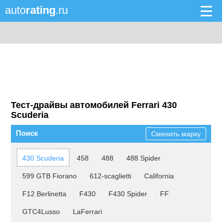
auto
rating
.ru
Тест-драйвы автомобилей Ferrari 430
Scuderia
Поиск
Сменить марку
430 Scuderia
458
488
488 Spider
599 GTB Fiorano
612-scaglietti
California
F12 Berlinetta
F430
F430 Spider
FF
GTC4Lusso
LaFerrari