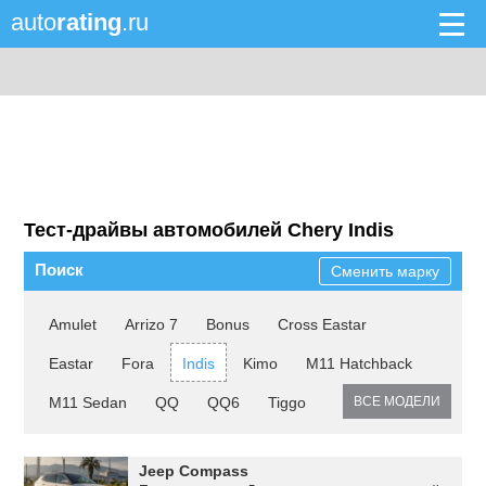
auto
rating
.ru
Тест-драйвы автомобилей Chery Indis
Поиск
Сменить марку
Amulet
Arrizo 7
Bonus
Cross Eastar
Eastar
Fora
Indis
Kimo
M11 Hatchback
M11 Sedan
QQ
QQ6
Tiggo
ВСЕ МОДЕЛИ
Jeep Compass