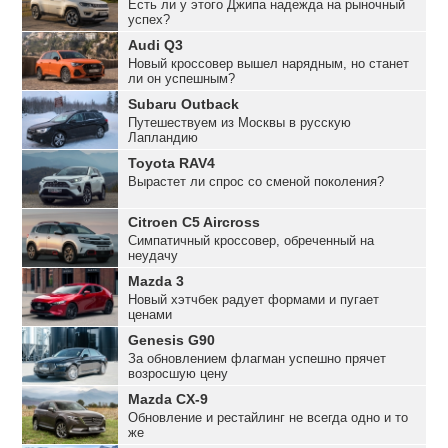
Есть ли у этого Джипа надежда на рыночный
успех?
Audi Q3
Новый кроссовер вышел нарядным, но станет
ли он успешным?
Subaru Outback
Путешествуем из Москвы в русскую
Лапландию
Toyota RAV4
Вырастет ли спрос со сменой поколения?
Citroen C5 Aircross
Симпатичный кроссовер, обреченный на
неудачу
Mazda 3
Новый хэтчбек радует формами и пугает
ценами
Genesis G90
За обновлением флагман успешно прячет
возросшую цену
Mazda CX-9
Обновление и рестайлинг не всегда одно и то
же