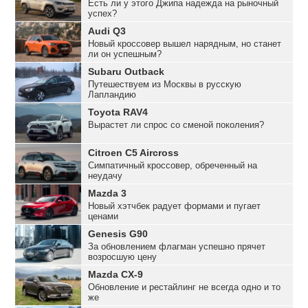
Есть ли у этого Джипа надежда на рыночный
успех?
Audi Q3
Новый кроссовер вышел нарядным, но станет
ли он успешным?
Subaru Outback
Путешествуем из Москвы в русскую
Лапландию
Toyota RAV4
Вырастет ли спрос со сменой поколения?
Citroen C5 Aircross
Симпатичный кроссовер, обреченный на
неудачу
Mazda 3
Новый хэтчбек радует формами и пугает
ценами
Genesis G90
За обновлением флагман успешно прячет
возросшую цену
Mazda CX-9
Обновление и рестайлинг не всегда одно и то
же