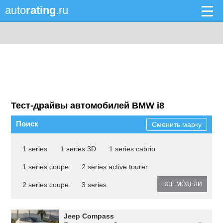
auto
rating
.ru
Тест-драйвы автомобилей BMW i8
Поиск
Сменить марку
1 series
1 series 3D
1 series cabrio
1 series coupe
2 series active tourer
2 series coupe
3 series
ВСЕ МОДЕЛИ
Jeep Compass