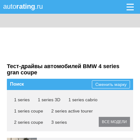
auto
rating
.ru
Тест-драйвы автомобилей BMW 4 series
gran coupe
Поиск
Сменить марку
1 series
1 series 3D
1 series cabrio
1 series coupe
2 series active tourer
2 series coupe
3 series
ВСЕ МОДЕЛИ