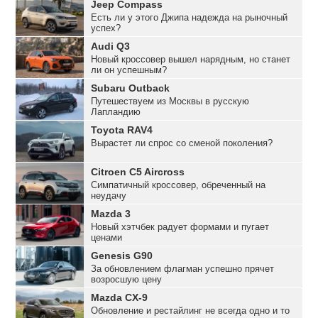
Jeep Compass
Есть ли у этого Джипа надежда на рыночный
успех?
Audi Q3
Новый кроссовер вышел нарядным, но станет
ли он успешным?
Subaru Outback
Путешествуем из Москвы в русскую
Лапландию
Toyota RAV4
Вырастет ли спрос со сменой поколения?
Citroen C5 Aircross
Симпатичный кроссовер, обреченный на
неудачу
Mazda 3
Новый хэтчбек радует формами и пугает
ценами
Genesis G90
За обновлением флагман успешно прячет
возросшую цену
Mazda CX-9
Обновление и рестайлинг не всегда одно и то