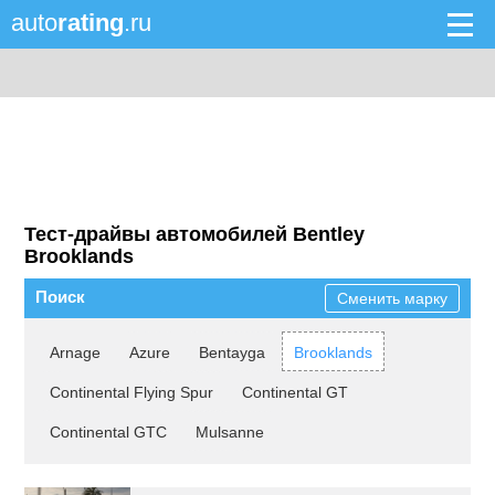
auto
rating
.ru
Тест-драйвы автомобилей Bentley
Brooklands
Поиск
Сменить марку
Arnage
Azure
Bentayga
Brooklands
Continental Flying Spur
Continental GT
Continental GTC
Mulsanne