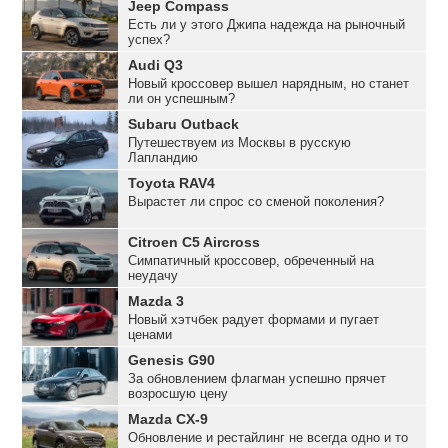
Jeep Compass
Есть ли у этого Джипа надежда на рыночный
успех?
Audi Q3
Новый кроссовер вышел нарядным, но станет
ли он успешным?
Subaru Outback
Путешествуем из Москвы в русскую
Лапландию
Toyota RAV4
Вырастет ли спрос со сменой поколения?
Citroen C5 Aircross
Симпатичный кроссовер, обреченный на
неудачу
Mazda 3
Новый хэтчбек радует формами и пугает
ценами
Genesis G90
За обновлением флагман успешно прячет
возросшую цену
Mazda CX-9
Обновление и рестайлинг не всегда одно и то