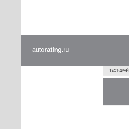
auto
rating
.ru
ТЕСТ-ДРА