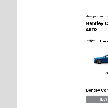
Авторейтинг
Bentley 
авто
Год 
2
Bentley Con
ТЕС