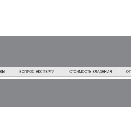
ЙВЫ
ВОПРОС ЭКСПЕРТУ
СТОИМОСТЬ ВЛАДЕНИЯ
О