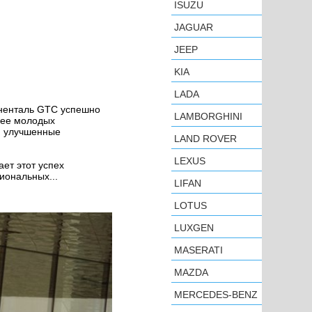
ISUZU
JAGUAR
JEEP
KIA
LADA
тиненталь GTC успешно
LAMBORGHINI
лее молодых
а, улучшенные
LAND ROVER
LEXUS
ает этот успех
иональных...
LIFAN
LOTUS
LUXGEN
MASERATI
MAZDA
MERCEDES-BENZ