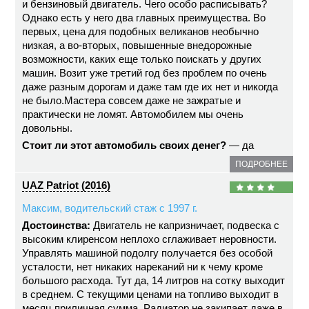
и бензиновый двигатель. Чего особо расписывать?
Однако есть у него два главных преимущества. Во
первых, цена для подобных великанов необычно
низкая, а во-вторых, повышенные внедорожные
возможности, каких еще только поискать у других
машин. Возит уже третий год без проблем по очень
даже разным дорогам и даже там где их нет и никогда
не было.Мастера совсем даже не зажратые и
практически не ломят. Автомобилем мы очень
довольны.
Стоит ли этот автомобиль своих денег?
— да
ПОДРОБНЕЕ
UAZ Patriot (2016)
Максим, водительский стаж с 1997 г.
Достоинства:
Двигатель не капризничает, подвеска с
высоким клиренсом неплохо сглаживает неровности.
Управлять машиной подолгу получается без особой
усталости, нет никаких нареканий ни к чему кроме
большого расхода. Тут да, 14 литров на сотку выходит
в среднем. С текущими ценами на топливо выходит в
месяц приличная сумма. Радиатор не закипает даже в