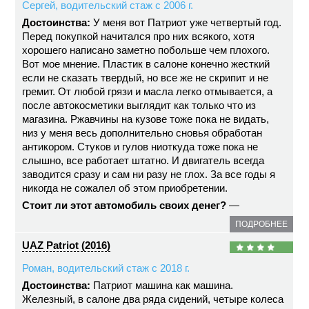
Сергей, водительский стаж с 2006 г.
Достоинства:
У меня вот Патриот уже четвертый год.
Перед покупкой начитался про них всякого, хотя
хорошего написано заметно побольше чем плохого.
Вот мое мнение. Пластик в салоне конечно жесткий
если не сказать твердый, но все же не скрипит и не
гремит. От любой грязи и масла легко отмывается, а
после автокосметики выглядит как только что из
магазина. Ржавчины на кузове тоже пока не видать,
низ у меня весь дополнительно сновья обработан
антикором. Стуков и гулов ниоткуда тоже пока не
слышно, все работает штатно. И двигатель всегда
заводится сразу и сам ни разу не глох. За все годы я
никогда не сожалел об этом приобретении.
Стоит ли этот автомобиль своих денег?
—
ПОДРОБНЕЕ
UAZ Patriot (2016)
Роман, водительский стаж с 2018 г.
Достоинства:
Патриот машина как машина.
Железный, в салоне два ряда сидений, четыре колеса