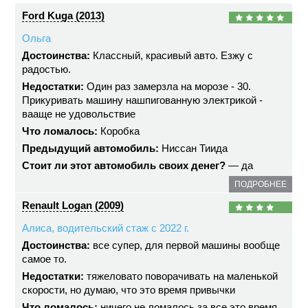
Ford Kuga (2013)
Ольга
Достоинства:
Классный, красивый авто. Езжу с
радостью.
Недостатки:
Один раз замерзла на морозе - 30.
Прикуривать машину нашпигованную электрикой -
вааще не удовольствие
Что ломалось:
Коробка
Предыдущий автомобиль:
Ниссан Тиида
Стоит ли этот автомобиль своих денег?
— да
ПОДРОБНЕЕ
Renault Logan (2009)
Алиса, водительский стаж с 2022 г.
Достоинства:
все супер, для первой машины вообще
самое то.
Недостатки:
тяжеловато поворачивать на маленькой
скорости, но думаю, что это время привычки
Что ломалось:
ничего не ломалось за все это время