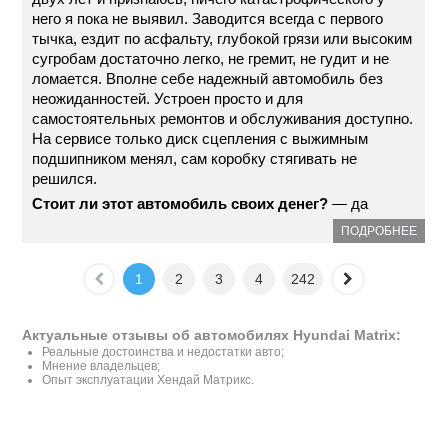
него я пока не выявил. Заводится всегда с первого
тычка, ездит по асфальту, глубокой грязи или высоким
сугробам достаточно легко, не гремит, не гудит и не
ломается. Вполне себе надежный автомобиль без
неожиданностей. Устроен просто и для
самостоятельных ремонтов и обслуживания доступно.
На сервисе только диск сцепления с выжимным
подшипником менял, сам коробку стягивать не
решился.
Стоит ли этот автомобиль своих денег?
— да
ПОДРОБНЕЕ
1
2
3
4
242
Актуальные отзывы об автомобилях Hyundai Matrix:
Реальные достоинства и недостатки авто;
Мнение владельцев;
Опыт эксплуатации Хендай Матрикс.