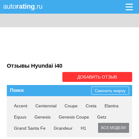
auto
rating
.ru
Отзывы Hyundai i40
ДОБАВИТЬ ОТЗЫВ
Поиск
Сменить марку
Accent
Centennial
Coupe
Creta
Elantra
Equus
Genesis
Genesis Coupe
Getz
Grand Santa Fe
Grandeur
H1
ВСЕ МОДЕЛИ