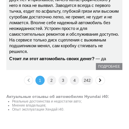
него я пока не выявил. Заводится всегда с первого
тычка, ездит по асфальту, глубокой грязи или высоким
сугробам достаточно легко, не гремит, не гудит и не
ломается. Вполне себе надежный автомобиль без
неожиданностей. Устроен просто и для
самостоятельных ремонтов и обслуживания доступно.
На сервисе только диск сцепления с выжимным
подшипником менял, сам коробку стягивать не
решился.
Стоит ли этот автомобиль своих денег?
— да
ПОДРОБНЕЕ
1
2
3
4
242
Актуальные отзывы об автомобилях Hyundai i40:
Реальные достоинства и недостатки авто;
Мнение владельцев;
Опыт эксплуатации Хендай i40.