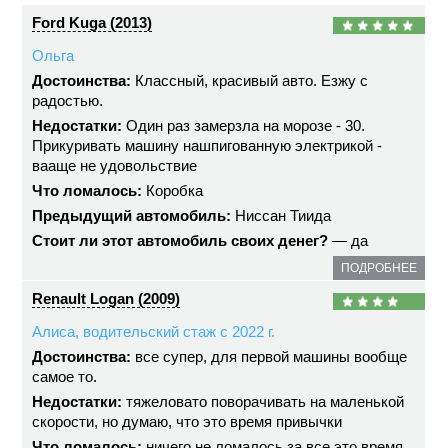
Ford Kuga (2013)
Ольга
Достоинства:
Классный, красивый авто. Езжу с
радостью.
Недостатки:
Один раз замерзла на морозе - 30.
Прикуривать машину нашпигованную электрикой -
вааще не удовольствие
Что ломалось:
Коробка
Предыдущий автомобиль:
Ниссан Тиида
Стоит ли этот автомобиль своих денег?
— да
ПОДРОБНЕЕ
Renault Logan (2009)
Алиса, водительский стаж с 2022 г.
Достоинства:
все супер, для первой машины вообще
самое то.
Недостатки:
тяжеловато поворачивать на маленькой
скорости, но думаю, что это время привычки
Что ломалось:
ничего не ломалось за все это время