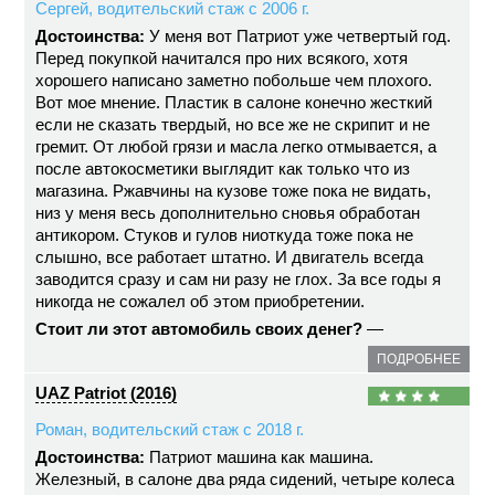
Сергей, водительский стаж с 2006 г.
Достоинства:
У меня вот Патриот уже четвертый год.
Перед покупкой начитался про них всякого, хотя
хорошего написано заметно побольше чем плохого.
Вот мое мнение. Пластик в салоне конечно жесткий
если не сказать твердый, но все же не скрипит и не
гремит. От любой грязи и масла легко отмывается, а
после автокосметики выглядит как только что из
магазина. Ржавчины на кузове тоже пока не видать,
низ у меня весь дополнительно сновья обработан
антикором. Стуков и гулов ниоткуда тоже пока не
слышно, все работает штатно. И двигатель всегда
заводится сразу и сам ни разу не глох. За все годы я
никогда не сожалел об этом приобретении.
Стоит ли этот автомобиль своих денег?
—
ПОДРОБНЕЕ
UAZ Patriot (2016)
Роман, водительский стаж с 2018 г.
Достоинства:
Патриот машина как машина.
Железный, в салоне два ряда сидений, четыре колеса