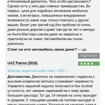
и бензиновый двигатель. Чего особо расписывать?
Однако есть у него два главных преимущества. Во
первых, цена для подобных великанов необычно
низкая, а во-вторых, повышенные внедорожные
возможности, каких еще только поискать у других
машин. Возит уже третий год без проблем по очень
даже разным дорогам и даже там где их нет и никогда
не было.Мастера совсем даже не зажратые и
практически не ломят. Автомобилем мы очень
довольны.
Стоит ли этот автомобиль своих денег?
— да
ПОДРОБНЕЕ
UAZ Patriot (2016)
Максим, водительский стаж с 1997 г.
Достоинства:
Двигатель не капризничает, подвеска с
высоким клиренсом неплохо сглаживает неровности.
Управлять машиной подолгу получается без особой
усталости, нет никаких нареканий ни к чему кроме
большого расхода. Тут да, 14 литров на сотку выходит
в среднем. С текущими ценами на топливо выходит в
месяц приличная сумма. Радиатор не закипает даже в