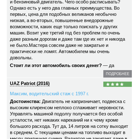
и бензиновый двигатель. Чего особо расписывать?
Однако есть у него два главных преимущества. Во
первых, цена для подобных великанов необычно
низкая, а во-вторых, повышенные внедорожные
возможности, каких еще только поискать у других
машин. Возит уже третий год без проблем по очень
даже разным дорогам и даже там где их нет и никогда
не было.Мастера совсем даже не зажратые и
практически не ломят. Автомобилем мы очень
довольны.
Стоит ли этот автомобиль своих денег?
— да
ПОДРОБНЕЕ
UAZ Patriot (2016)
Максим, водительский стаж с 1997 г.
Достоинства:
Двигатель не капризничает, подвеска с
высоким клиренсом неплохо сглаживает неровности.
Управлять машиной подолгу получается без особой
усталости, нет никаких нареканий ни к чему кроме
большого расхода. Тут да, 14 литров на сотку выходит
в среднем. С текущими ценами на топливо выходит в
месяц приличная сумма. Радиатор не закипает даже в