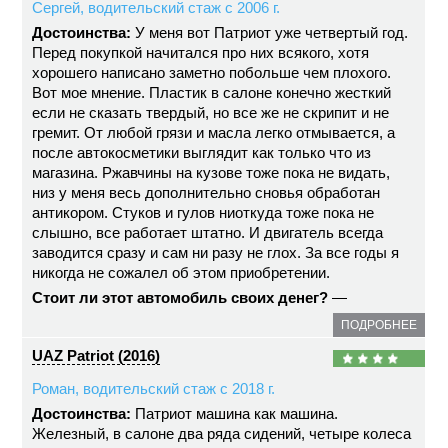
Сергей, водительский стаж с 2006 г.
Достоинства:
У меня вот Патриот уже четвертый год.
Перед покупкой начитался про них всякого, хотя
хорошего написано заметно побольше чем плохого.
Вот мое мнение. Пластик в салоне конечно жесткий
если не сказать твердый, но все же не скрипит и не
гремит. От любой грязи и масла легко отмывается, а
после автокосметики выглядит как только что из
магазина. Ржавчины на кузове тоже пока не видать,
низ у меня весь дополнительно сновья обработан
антикором. Стуков и гулов ниоткуда тоже пока не
слышно, все работает штатно. И двигатель всегда
заводится сразу и сам ни разу не глох. За все годы я
никогда не сожалел об этом приобретении.
Стоит ли этот автомобиль своих денег?
—
ПОДРОБНЕЕ
UAZ Patriot (2016)
Роман, водительский стаж с 2018 г.
Достоинства:
Патриот машина как машина.
Железный, в салоне два ряда сидений, четыре колеса