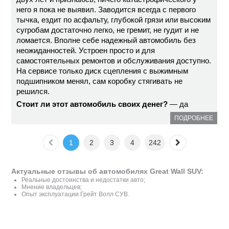
него я пока не выявил. Заводится всегда с первого
тычка, ездит по асфальту, глубокой грязи или высоким
сугробам достаточно легко, не гремит, не гудит и не
ломается. Вполне себе надежный автомобиль без
неожиданностей. Устроен просто и для
самостоятельных ремонтов и обслуживания доступно.
На сервисе только диск сцепления с выжимным
подшипником менял, сам коробку стягивать не
решился.
Стоит ли этот автомобиль своих денег?
— да
ПОДРОБНЕЕ
1
2
3
4
242
Актуальные отзывы об автомобилях Great Wall SUV:
Реальные достоинства и недостатки авто;
Мнение владельцев;
Опыт эксплуатации Грейт Волл СУВ.