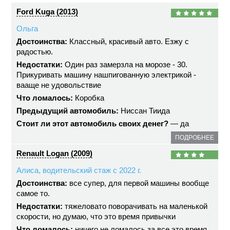
Ford Kuga (2013)
Ольга
Достоинства:
Классный, красивый авто. Езжу с
радостью.
Недостатки:
Один раз замерзла на морозе - 30.
Прикуривать машину нашпигованную электрикой -
вааще не удовольствие
Что ломалось:
Коробка
Предыдущий автомобиль:
Ниссан Тиида
Стоит ли этот автомобиль своих денег?
— да
ПОДРОБНЕЕ
Renault Logan (2009)
Алиса, водительский стаж с 2022 г.
Достоинства:
все супер, для первой машины вообще
самое то.
Недостатки:
тяжеловато поворачивать на маленькой
скорости, но думаю, что это время привычки
Что ломалось:
ничего не ломалось за все это время