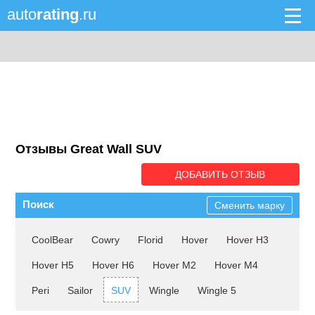
auto
rating
.ru
Отзывы Great Wall SUV
ДОБАВИТЬ ОТЗЫВ
Поиск
Сменить марку
CoolBear
Cowry
Florid
Hover
Hover H3
Hover H5
Hover H6
Hover M2
Hover M4
Peri
Sailor
SUV
Wingle
Wingle 5