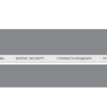
ЙВЫ
ВОПРОС ЭКСПЕРТУ
СТОИМОСТЬ ВЛАДЕНИЯ
О