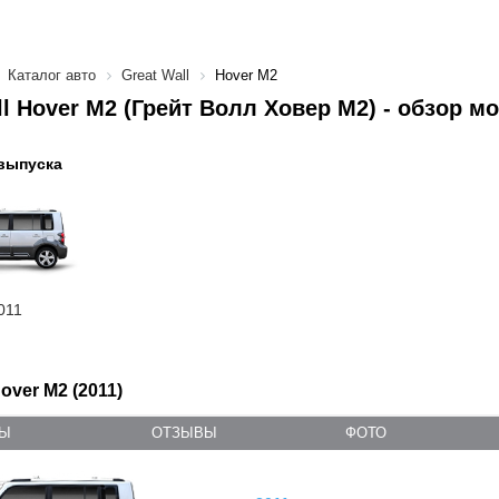
Каталог авто
Great Wall
Hover M2
ll Hover M2 (Грейт Волл Ховер M2) - обзор м
выпуска
011
Hover M2 (2011)
ТЫ
ОТЗЫВЫ
ФОТО