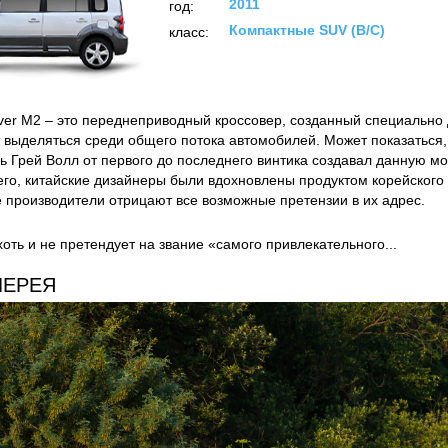
2011
год:
Компактные SUV (B/C)
класс:
over M2 – это переднеприводный кроссовер, созданный специально д
 выделяться среди общего потока автомобилей. Может показаться, 
ь Грей Волл от первого до последнего винтика создавал данную м
сего, китайские дизайнеры были вдохновлены продуктом корейского 
е производители отрицают все возможные претензии в их адрес.
оть и не претендует на звание «самого привлекательного...
ЛЕРЕЯ