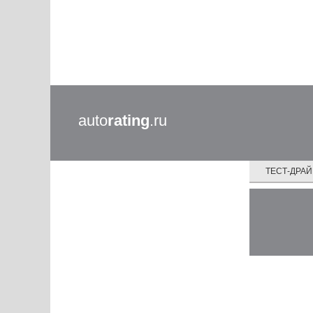
auto
rating
.ru
ТЕСТ-ДРА