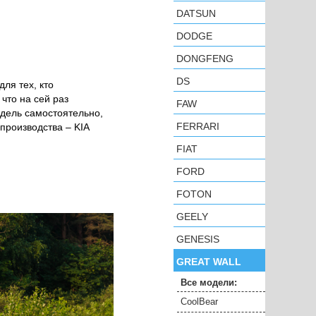
DATSUN
DODGE
DONGFENG
DS
ля тех, кто
что на сей раз
FAW
одель самостоятельно,
FERRARI
производства – KIA
FIAT
FORD
FOTON
GEELY
GENESIS
GREAT WALL
Все модели:
CoolBear