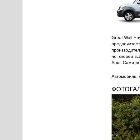
Great Wall H
предпочитает
производител
но, скорей в
Soul. Сами ж
Автомобиль, х
ФОТОГА