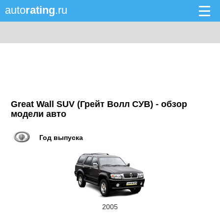
auto
rating
.ru
Great Wall SUV (Грейт Волл СУВ) - обзор
модели авто
Год выпуска
2005