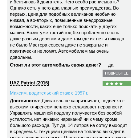
и бензиновый двигатель. Чего особо расписывать?
Однако есть у него два главных преимущества. Во
первых, цена для подобных великанов необычно
низкая, а во-вторых, повышенные внедорожные
возможности, каких еще только поискать у других
машин. Возит уже третий год без проблем по очень
даже разным дорогам и даже там где их нет и никогда
не было.Мастера совсем даже не зажратые и
практически не ломят. Автомобилем мы очень
довольны.
Стоит ли этот автомобиль своих денег?
— да
ПОДРОБНЕЕ
UAZ Patriot (2016)
Максим, водительский стаж с 1997 г.
Достоинства:
Двигатель не капризничает, подвеска с
высоким клиренсом неплохо сглаживает неровности.
Управлять машиной подолгу получается без особой
усталости, нет никаких нареканий ни к чему кроме
большого расхода. Тут да, 14 литров на сотку выходит
в среднем. С текущими ценами на топливо выходит в
месяц приличная сумма. Радиатор не закипает даже в