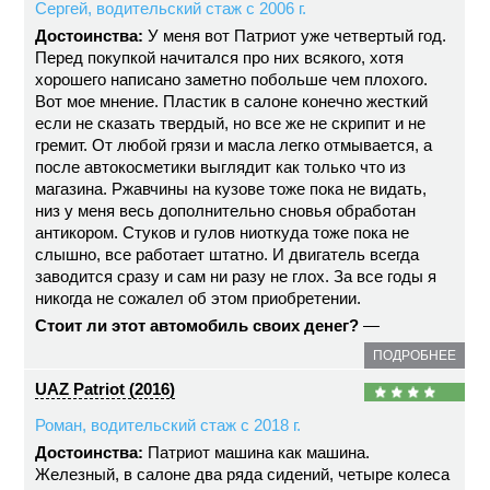
Сергей, водительский стаж с 2006 г.
Достоинства:
У меня вот Патриот уже четвертый год.
Перед покупкой начитался про них всякого, хотя
хорошего написано заметно побольше чем плохого.
Вот мое мнение. Пластик в салоне конечно жесткий
если не сказать твердый, но все же не скрипит и не
гремит. От любой грязи и масла легко отмывается, а
после автокосметики выглядит как только что из
магазина. Ржавчины на кузове тоже пока не видать,
низ у меня весь дополнительно сновья обработан
антикором. Стуков и гулов ниоткуда тоже пока не
слышно, все работает штатно. И двигатель всегда
заводится сразу и сам ни разу не глох. За все годы я
никогда не сожалел об этом приобретении.
Стоит ли этот автомобиль своих денег?
—
ПОДРОБНЕЕ
UAZ Patriot (2016)
Роман, водительский стаж с 2018 г.
Достоинства:
Патриот машина как машина.
Железный, в салоне два ряда сидений, четыре колеса