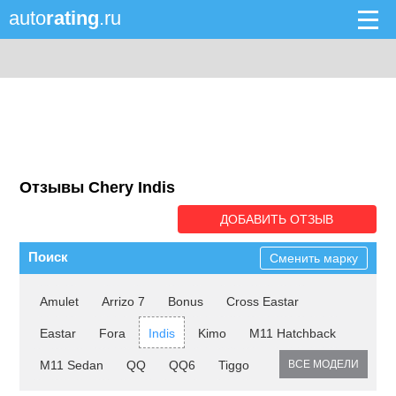
auto
rating
.ru
Отзывы Chery Indis
ДОБАВИТЬ ОТЗЫВ
Поиск
Сменить марку
Amulet
Arrizo 7
Bonus
Cross Eastar
Eastar
Fora
Indis
Kimo
M11 Hatchback
M11 Sedan
QQ
QQ6
Tiggo
ВСЕ МОДЕЛИ