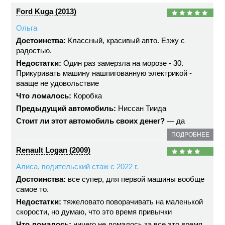
Ford Kuga (2013)
Ольга
Достоинства:
Классный, красивый авто. Езжу с
радостью.
Недостатки:
Один раз замерзла на морозе - 30.
Прикуривать машину нашпигованную электрикой -
вааще не удовольствие
Что ломалось:
Коробка
Предыдущий автомобиль:
Ниссан Тиида
Стоит ли этот автомобиль своих денег?
— да
ПОДРОБНЕЕ
Renault Logan (2009)
Алиса, водительский стаж с 2022 г.
Достоинства:
все супер, для первой машины вообще
самое то.
Недостатки:
тяжеловато поворачивать на маленькой
скорости, но думаю, что это время привычки
Что ломалось:
ничего не ломалось за все это время