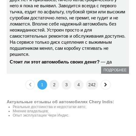
него я пока не выявил. Заводится всегда с первого
тычка, ездит по асфальту, глубокой грязи или высоким
сугробам достаточно легко, не гремит, не гудит и не
ломается. Вполне себе надежный автомобиль без
неожиданностей. Устроен просто и для
самостоятельных ремонтов и обслуживания доступно.
На сервисе только диск сцепления с выжимным
подшипником менял, сам коробку стягивать не
решился.
Стоит ли этот автомобиль своих денег?
— да
ПОДРОБНЕЕ
1
2
3
4
242
Актуальные отзывы об автомобилях Chery Indis:
Реальные достоинства и недостатки авто;
Мнение владельцев;
Опыт эксплуатации Чери Индис.