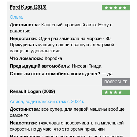
Ford Kuga (2013)
Ольга
Достоинства:
Классный, красивый авто. Езжу с
радостью.
Недостатки:
Один раз замерзла на морозе - 30.
Прикуривать машину нашпигованную электрикой -
вааще не удовольствие
Что ломалось:
Коробка
Предыдущий автомобиль:
Ниссан Тиида
Стоит ли этот автомобиль своих денег?
— да
ПОДРОБНЕЕ
Renault Logan (2009)
Алиса, водительский стаж с 2022 г.
Достоинства:
все супер, для первой машины вообще
самое то.
Недостатки:
тяжеловато поворачивать на маленькой
скорости, но думаю, что это время привычки
Что ломалось:
ничего не ломалось за все это время