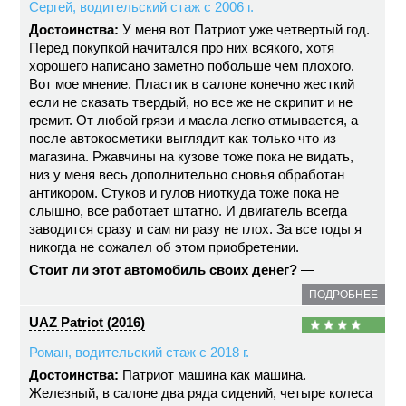
Сергей, водительский стаж с 2006 г.
Достоинства:
У меня вот Патриот уже четвертый год.
Перед покупкой начитался про них всякого, хотя
хорошего написано заметно побольше чем плохого.
Вот мое мнение. Пластик в салоне конечно жесткий
если не сказать твердый, но все же не скрипит и не
гремит. От любой грязи и масла легко отмывается, а
после автокосметики выглядит как только что из
магазина. Ржавчины на кузове тоже пока не видать,
низ у меня весь дополнительно сновья обработан
антикором. Стуков и гулов ниоткуда тоже пока не
слышно, все работает штатно. И двигатель всегда
заводится сразу и сам ни разу не глох. За все годы я
никогда не сожалел об этом приобретении.
Стоит ли этот автомобиль своих денег?
—
ПОДРОБНЕЕ
UAZ Patriot (2016)
Роман, водительский стаж с 2018 г.
Достоинства:
Патриот машина как машина.
Железный, в салоне два ряда сидений, четыре колеса