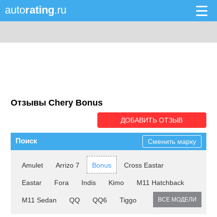
auto
rating
.ru
Отзывы Chery Bonus
ДОБАВИТЬ ОТЗЫВ
Поиск
Сменить марку
Amulet
Arrizo 7
Bonus
Cross Eastar
Eastar
Fora
Indis
Kimo
M11 Hatchback
M11 Sedan
QQ
QQ6
Tiggo
ВСЕ МОДЕЛИ