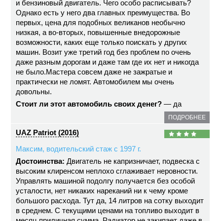
и бензиновый двигатель. Чего особо расписывать?
Однако есть у него два главных преимущества. Во
первых, цена для подобных великанов необычно
низкая, а во-вторых, повышенные внедорожные
возможности, каких еще только поискать у других
машин. Возит уже третий год без проблем по очень
даже разным дорогам и даже там где их нет и никогда
не было.Мастера совсем даже не зажратые и
практически не ломят. Автомобилем мы очень
довольны.
Стоит ли этот автомобиль своих денег?
— да
ПОДРОБНЕЕ
UAZ Patriot (2016)
Максим, водительский стаж с 1997 г.
Достоинства:
Двигатель не капризничает, подвеска с
высоким клиренсом неплохо сглаживает неровности.
Управлять машиной подолгу получается без особой
усталости, нет никаких нареканий ни к чему кроме
большого расхода. Тут да, 14 литров на сотку выходит
в среднем. С текущими ценами на топливо выходит в
месяц приличная сумма. Радиатор не закипает даже в