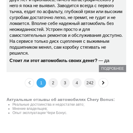
него я пока не выявил. Заводится всегда с первого
тычка, ездит по асфальту, глубокой грязи или высоким
сугробам достаточно легко, не гремит, не гудит и не
ломается. Вполне себе надежный автомобиль без
неожиданностей. Устроен просто и для
самостоятельных ремонтов и обслуживания доступно.
На сервисе только диск сцепления с выжимным
подшипником менял, сам коробку стягивать не
решился.
Стоит ли этот автомобиль своих денег?
— да
ПОДРОБНЕЕ
1
2
3
4
242
Актуальные отзывы об автомобилях Chery Bonus:
Реальные достоинства и недостатки авто;
Мнение владельцев;
Опыт эксплуатации Чери Бонус.