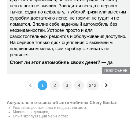
него я пока не выявил. Заводится всегда с первого
тычка, ездит по асфальту, глубокой грязи или высоким
сугробам достаточно легко, не гремит, не гудит и не
ломается. Вполне себе надежный автомобиль без
неожиданностей. Устроен просто и для
самостоятельных ремонтов и обслуживания доступно.
На сервисе только диск сцепления с выжимным
подшипником менял, сам коробку стягивать не
решился.
Стоит ли этот автомобиль своих денег?
— да
ПОДРОБНЕЕ
1
2
3
4
242
Актуальные отзывы об автомобилях Chery Eastar:
Реальные достоинства и недостатки авто;
Мнение владельцев;
Опыт эксплуатации Чери Истар.