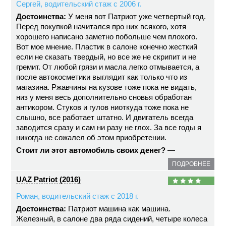
Сергей, водительский стаж с 2006 г.
Достоинства:
У меня вот Патриот уже четвертый год.
Перед покупкой начитался про них всякого, хотя
хорошего написано заметно побольше чем плохого.
Вот мое мнение. Пластик в салоне конечно жесткий
если не сказать твердый, но все же не скрипит и не
гремит. От любой грязи и масла легко отмывается, а
после автокосметики выглядит как только что из
магазина. Ржавчины на кузове тоже пока не видать,
низ у меня весь дополнительно сновья обработан
антикором. Стуков и гулов ниоткуда тоже пока не
слышно, все работает штатно. И двигатель всегда
заводится сразу и сам ни разу не глох. За все годы я
никогда не сожалел об этом приобретении.
Стоит ли этот автомобиль своих денег?
—
ПОДРОБНЕЕ
UAZ Patriot (2016)
Роман, водительский стаж с 2018 г.
Достоинства:
Патриот машина как машина.
Железный, в салоне два ряда сидений, четыре колеса