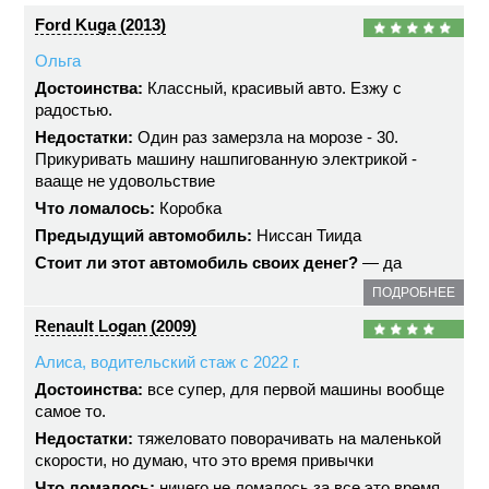
Ford Kuga (2013)
Ольга
Достоинства:
Классный, красивый авто. Езжу с
радостью.
Недостатки:
Один раз замерзла на морозе - 30.
Прикуривать машину нашпигованную электрикой -
вааще не удовольствие
Что ломалось:
Коробка
Предыдущий автомобиль:
Ниссан Тиида
Стоит ли этот автомобиль своих денег?
— да
ПОДРОБНЕЕ
Renault Logan (2009)
Алиса, водительский стаж с 2022 г.
Достоинства:
все супер, для первой машины вообще
самое то.
Недостатки:
тяжеловато поворачивать на маленькой
скорости, но думаю, что это время привычки
Что ломалось:
ничего не ломалось за все это время