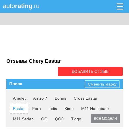
auto
rating
.ru
Отзывы Chery Eastar
ДОБАВИТЬ ОТЗЫВ
Поиск
Сменить марку
Amulet
Arrizo 7
Bonus
Cross Eastar
Eastar
Fora
Indis
Kimo
M11 Hatchback
M11 Sedan
QQ
QQ6
Tiggo
ВСЕ МОДЕЛИ