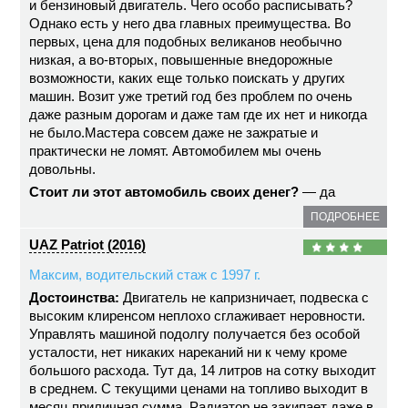
и бензиновый двигатель. Чего особо расписывать?
Однако есть у него два главных преимущества. Во
первых, цена для подобных великанов необычно
низкая, а во-вторых, повышенные внедорожные
возможности, каких еще только поискать у других
машин. Возит уже третий год без проблем по очень
даже разным дорогам и даже там где их нет и никогда
не было.Мастера совсем даже не зажратые и
практически не ломят. Автомобилем мы очень
довольны.
Стоит ли этот автомобиль своих денег?
— да
ПОДРОБНЕЕ
UAZ Patriot (2016)
Максим, водительский стаж с 1997 г.
Достоинства:
Двигатель не капризничает, подвеска с
высоким клиренсом неплохо сглаживает неровности.
Управлять машиной подолгу получается без особой
усталости, нет никаких нареканий ни к чему кроме
большого расхода. Тут да, 14 литров на сотку выходит
в среднем. С текущими ценами на топливо выходит в
месяц приличная сумма. Радиатор не закипает даже в