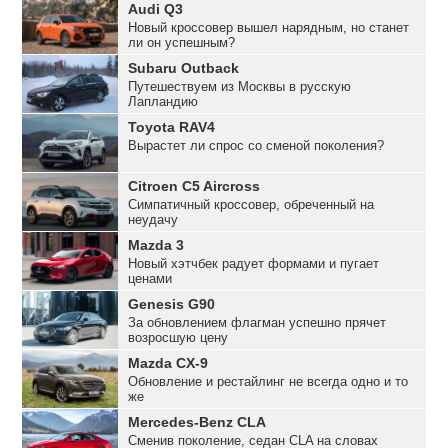
Audi Q3
Новый кроссовер вышел нарядным, но станет
ли он успешным?
Subaru Outback
Путешествуем из Москвы в русскую
Лапландию
Toyota RAV4
Вырастет ли спрос со сменой поколения?
Citroen C5 Aircross
Симпатичный кроссовер, обреченный на
неудачу
Mazda 3
Новый хэтчбек радует формами и пугает
ценами
Genesis G90
За обновлением флагман успешно прячет
возросшую цену
Mazda CX-9
Обновление и рестайлинг не всегда одно и то
же
Mercedes-Benz CLA
Сменив поколение, седан CLA на словах