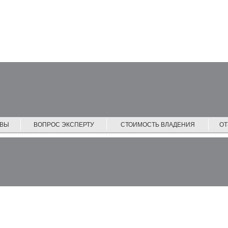
ЙВЫ
ВОПРОС ЭКСПЕРТУ
СТОИМОСТЬ ВЛАДЕНИЯ
О