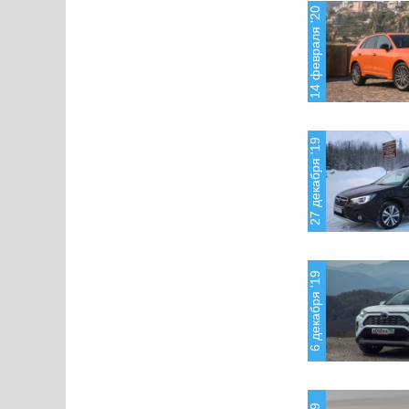
14 февраля '20
27 декабря '19
6 декабря '19