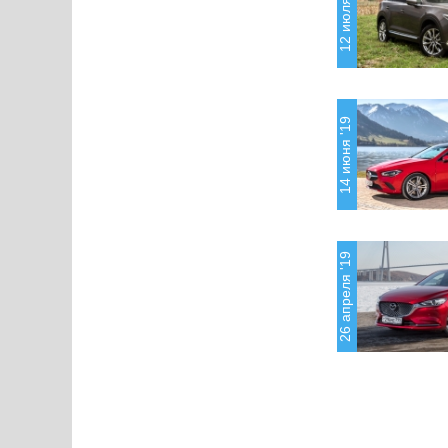
12 июля '19
14 июня '19
26 апреля '19