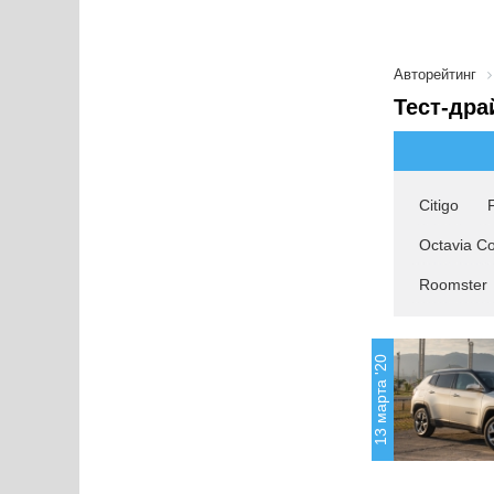
Авторейтинг
Тест-дра
Citigo
Octavia C
Roomster
13 марта '20