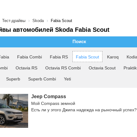
Тест-драйвы
Skoda
Fabia Scout
йвы автомобилей Skoda Fabia Scout
Поиск
Fabia
Fabia Combi
Fabia RS
Fabia Scout
Karoq
Kodi
ombi
Octavia RS
Octavia RS Combi
Octavia Scout
Praktik
Superb
Superb Combi
Yeti
Jeep Compass
Мой Compass земной
Есть ли у этого Джипа надежда на рыночный успех?