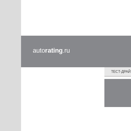
auto
rating
.ru
ТЕСТ-ДРА