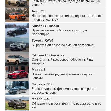
Есть ли у этого Джипа надежда на рыночный
успех?
Audi Q3
Новый кроссовер вышел нарядным, но станет
ли он успешным?
Subaru Outback
Путешествуем из Москвы в русскую
Лапландию
Toyota RAV4
Вырастет ли спрос со сменой поколения?
Citroen C5 Aircross
Симпатичный кроссовер, обреченный на
неудачу
Mazda 3
Новый хэтчбек радует формами и пугает
ценами
Genesis G90
За обновлением флагман успешно прячет
возросшую цену
Mazda CX-9
Обновление и рестайлинг не всегда одно и то
же