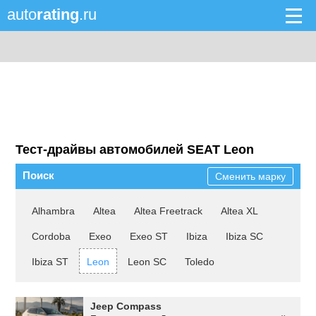
auto
rating
.ru
Тест-драйвы автомобилей SEAT Leon
Поиск
Сменить марку
Alhambra
Altea
Altea Freetrack
Altea XL
Cordoba
Exeo
Exeo ST
Ibiza
Ibiza SC
Ibiza ST
Leon
Leon SC
Toledo
Jeep Compass