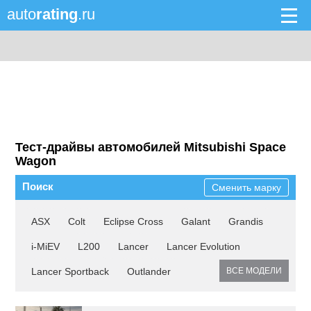
auto
rating
.ru
Тест-драйвы автомобилей Mitsubishi Space
Wagon
Поиск
Сменить марку
ASX
Colt
Eclipse Cross
Galant
Grandis
i-MiEV
L200
Lancer
Lancer Evolution
Lancer Sportback
Outlander
ВСЕ МОДЕЛИ