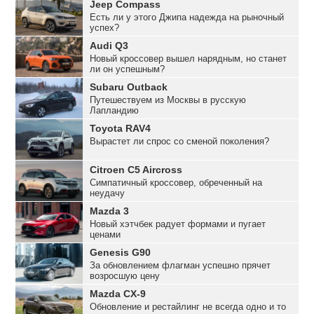
Jeep Compass
Есть ли у этого Джипа надежда на рыночный
успех?
Audi Q3
Новый кроссовер вышел нарядным, но станет
ли он успешным?
Subaru Outback
Путешествуем из Москвы в русскую
Лапландию
Toyota RAV4
Вырастет ли спрос со сменой поколения?
Citroen C5 Aircross
Симпатичный кроссовер, обреченный на
неудачу
Mazda 3
Новый хэтчбек радует формами и пугает
ценами
Genesis G90
За обновлением флагман успешно прячет
возросшую цену
Mazda CX-9
Обновление и рестайлинг не всегда одно и то