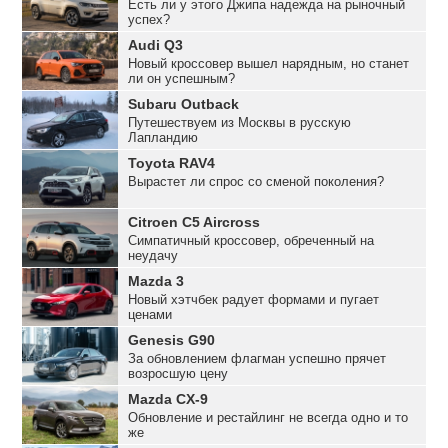
Есть ли у этого Джипа надежда на рыночный
успех?
Audi Q3
Новый кроссовер вышел нарядным, но станет
ли он успешным?
Subaru Outback
Путешествуем из Москвы в русскую
Лапландию
Toyota RAV4
Вырастет ли спрос со сменой поколения?
Citroen C5 Aircross
Симпатичный кроссовер, обреченный на
неудачу
Mazda 3
Новый хэтчбек радует формами и пугает
ценами
Genesis G90
За обновлением флагман успешно прячет
возросшую цену
Mazda CX-9
Обновление и рестайлинг не всегда одно и то
же