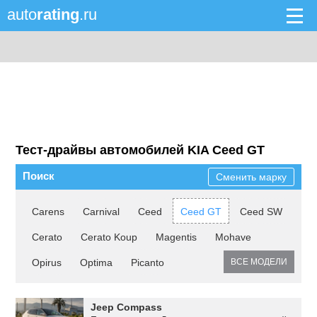
auto
rating
.ru
Тест-драйвы автомобилей KIA Ceed GT
Поиск
Сменить марку
Carens
Carnival
Ceed
Ceed GT
Ceed SW
Cerato
Cerato Koup
Magentis
Mohave
Opirus
Optima
Picanto
ВСЕ МОДЕЛИ
Jeep Compass