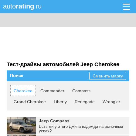
auto
rating
.ru
Тест-драйвы автомобилей Jeep Cherokee
Поиск
Сменить марку
Cherokee
Commander
Compass
Grand Cherokee
Liberty
Renegade
Wrangler
Jeep Compass
Есть ли у этого Джипа надежда на рыночный
успех?