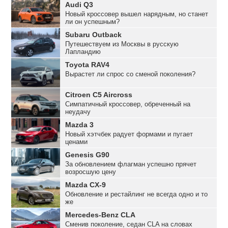
Audi Q3
Новый кроссовер вышел нарядным, но станет
ли он успешным?
Subaru Outback
Путешествуем из Москвы в русскую
Лапландию
Toyota RAV4
Вырастет ли спрос со сменой поколения?
Citroen C5 Aircross
Симпатичный кроссовер, обреченный на
неудачу
Mazda 3
Новый хэтчбек радует формами и пугает
ценами
Genesis G90
За обновлением флагман успешно прячет
возросшую цену
Mazda CX-9
Обновление и рестайлинг не всегда одно и то
же
Mercedes-Benz CLA
Сменив поколение, седан CLA на словах