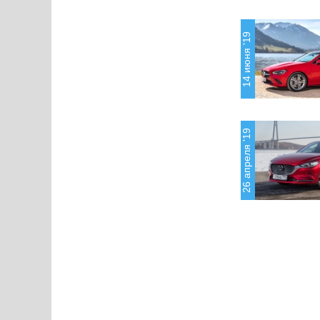
14 июня '19
26 апреля '19