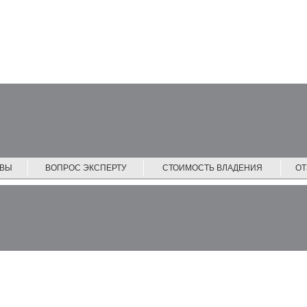
ЙВЫ
ВОПРОС ЭКСПЕРТУ
СТОИМОСТЬ ВЛАДЕНИЯ
О