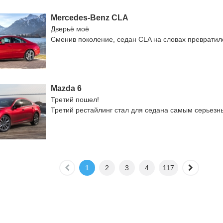
Mercedes-Benz CLA
Дверьё моё
Сменив поколение, седан CLA на словах превратил
Mazda 6
Третий пошел!
Третий рестайлинг стал для седана самым серьезн
1
2
3
4
117