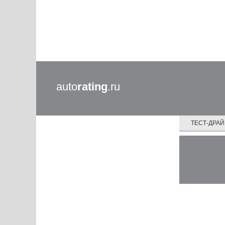
auto
rating
.ru
ТЕСТ-ДРА