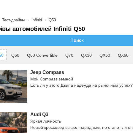
Тест-драйвы
Infiniti
Q50
йвы автомобилей Infiniti Q50
Поиск
50
Q60
Q60 Convertible
Q70
QX30
QX50
QX60
Jeep Compass
Мой Compass земной
Есть ли у этого Джипа надежда на рыночный успех?
Audi Q3
Яркая личность
Новый кроссовер вышел нарядным, но станет ли о