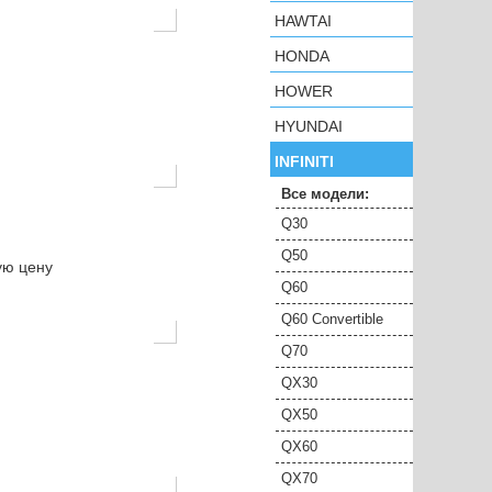
HAWTAI
HONDA
HOWER
HYUNDAI
INFINITI
Все модели:
Q30
Q50
ую цену
Q60
Q60 Convertible
Q70
QX30
QX50
QX60
QX70