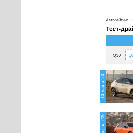
Авторейтинг
Тест-дра
Q30
Q
13 марта '20
14 февраля '20