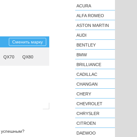
ACURA
ALFA ROMEO
ASTON MARTIN
AUDI
Сменить марку
BENTLEY
BMW
QX70
QX80
BRILLIANCE
CADILLAC
CHANGAN
CHERY
CHEVROLET
CHRYSLER
CITROEN
н успешным?
DAEWOO