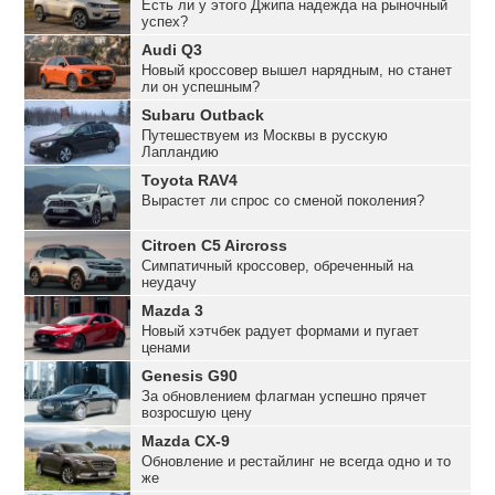
Есть ли у этого Джипа надежда на рыночный
успех?
Audi Q3
Новый кроссовер вышел нарядным, но станет
ли он успешным?
Subaru Outback
Путешествуем из Москвы в русскую
Лапландию
Toyota RAV4
Вырастет ли спрос со сменой поколения?
Citroen C5 Aircross
Симпатичный кроссовер, обреченный на
неудачу
Mazda 3
Новый хэтчбек радует формами и пугает
ценами
Genesis G90
За обновлением флагман успешно прячет
возросшую цену
Mazda CX-9
Обновление и рестайлинг не всегда одно и то
же