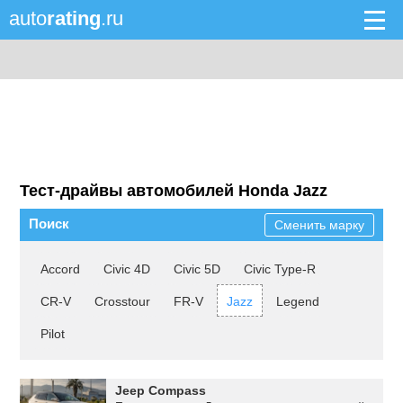
auto
rating
.ru
Тест-драйвы автомобилей Honda Jazz
Поиск
Сменить марку
Accord
Civic 4D
Civic 5D
Civic Type-R
CR-V
Crosstour
FR-V
Jazz
Legend
Pilot
Jeep Compass