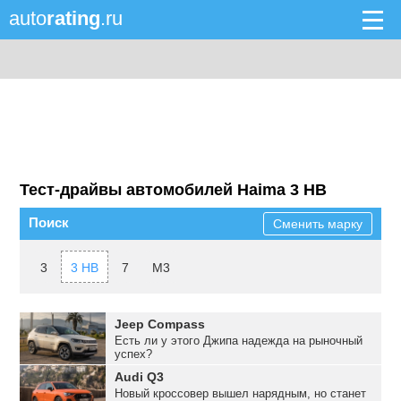
auto
rating
.ru
Тест-драйвы автомобилей Haima 3 HB
Поиск
Сменить марку
3
3 HB
7
M3
Jeep Compass
Есть ли у этого Джипа надежда на рыночный
успех?
Audi Q3
Новый кроссовер вышел нарядным, но станет