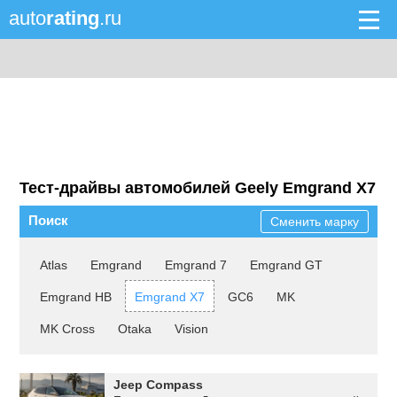
auto
rating
.ru
Тест-драйвы автомобилей Geely Emgrand X7
Поиск
Сменить марку
Atlas
Emgrand
Emgrand 7
Emgrand GT
Emgrand HB
Emgrand X7
GC6
MK
MK Cross
Otaka
Vision
Jeep Compass