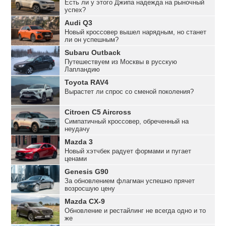
Есть ли у этого Джипа надежда на рыночный
успех?
Audi Q3
Новый кроссовер вышел нарядным, но станет
ли он успешным?
Subaru Outback
Путешествуем из Москвы в русскую
Лапландию
Toyota RAV4
Вырастет ли спрос со сменой поколения?
Citroen C5 Aircross
Симпатичный кроссовер, обреченный на
неудачу
Mazda 3
Новый хэтчбек радует формами и пугает
ценами
Genesis G90
За обновлением флагман успешно прячет
возросшую цену
Mazda CX-9
Обновление и рестайлинг не всегда одно и то
же