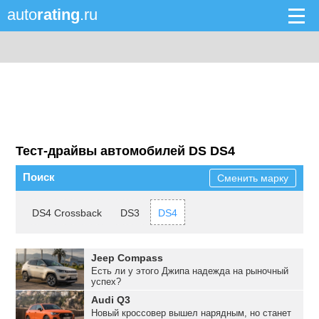
auto
rating
.ru
Тест-драйвы автомобилей DS DS4
Поиск
Сменить марку
DS4 Crossback
DS3
DS4
Jeep Compass
Есть ли у этого Джипа надежда на рыночный
успех?
Audi Q3
Новый кроссовер вышел нарядным, но станет