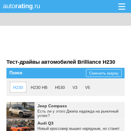
auto
rating
.ru
Тест-драйвы автомобилей Brilliance H230
Поиск
Сменить марку
H230
H230 HB
H530
V3
V5
Jeep Compass
Есть ли у этого Джипа надежда на рыночный
успех?
Audi Q3
Новый кроссовер вышел нарядным, но станет